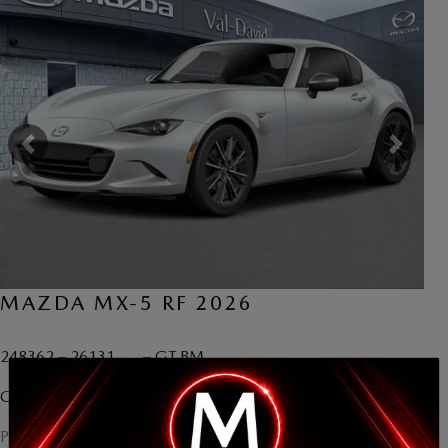
VOIR PLUS
Précédent
Suiva
MAZDA MX-5 RF 2026
248362 – 26131
– GT BM
×
GT BM
PDSF*
52 690
$