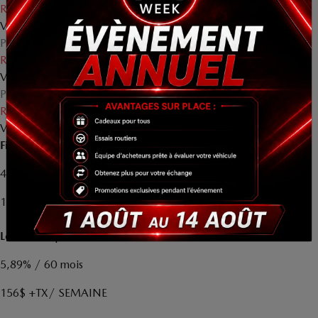
Rabais
3 000
$
Votre prix
49 690
$
PDSF*
52 690
$
Rabais
3 000
$
Votre prix
49 690
$
PDSF*
52 690
$
Rabais
3 000
$
Votre prix
49 690
$
Financement
à partir de
4,99%
/ 84 mois
162
$
+TX/ SEMAINE
Location
à partir de
5,89%
/ 60 mois
156
$
+TX/ SEMAINE