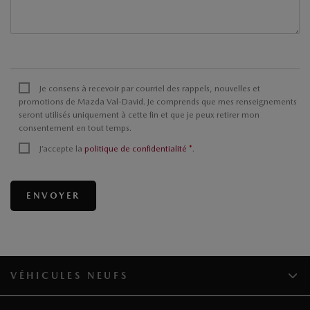
Je consens à recevoir par courriel des rappels, nouvelles et
promotions de Mazda Val-David. Je comprends que mes renseignements
seront utilisés uniquement à cette fin et que je peux retirer mon
consentement en tout temps.
J’accepte la
politique de confidentialité
*
.
VÉHICULES NEUFS