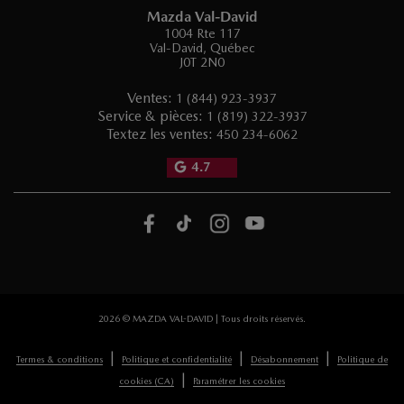
Mazda Val-David
1004 Rte 117
Val-David
,
Québec
J0T 2N0
Ventes:
1 (844) 923-3937
Service & pièces:
1 (819) 322-3937
Textez les ventes:
450 234-6062
4.7
2026 © MAZDA VAL-DAVID
| Tous droits réservés.
|
|
|
Termes & conditions
Politique et confidentialité
Désabonnement
Politique de
|
cookies (CA)
Paramétrer les cookies