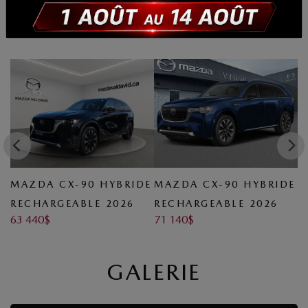
RECHARGEABLE 2026 EN
INVENTAIRE
DE
MAZDA CX-90 HYBRIDE
MAZDA CX-90 HYBRIDE
M
RECHARGEABLE 2026
RECHARGEABLE 2026
R
63 440
$
71 140
$
6
GALERIE