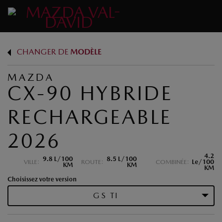
CHANGER DE
MODÈLE
MAZDA
CX-90 HYBRIDE
RECHARGEABLE
2026
4.2
9.8 L/100
8.5 L/100
VILLE:
ROUTE:
COMBINÉE:
Le/100
KM
KM
KM
Choisissez votre version
GS TI