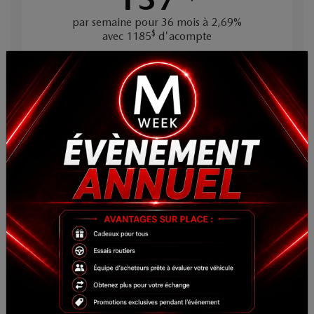
par semaine pour 36 mois à 2,69%
$
avec 1185
d'acompte
×
Prix de détail
$
50 979
* Photo à titre indicatif seulement. Certaines conditions s'appliquent.
PROFITEZ DE L'OFFRE
MAZDA CX-90 HYBRIDE