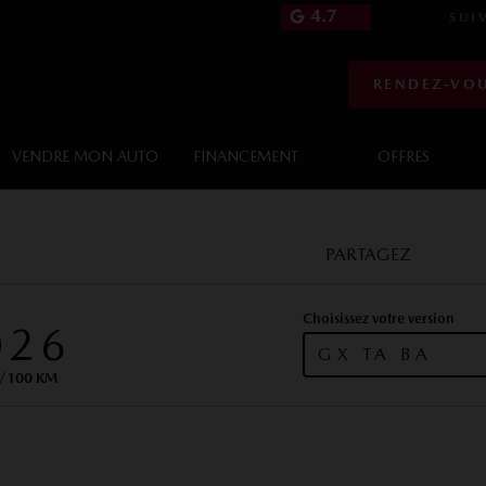
4.7
SUIV
RENDEZ-VOU
VENDRE MON AUTO
FINANCEMENT
OFFRES
PARTAGEZ
Choisissez votre version
026
GX TA BA
e/100 KM