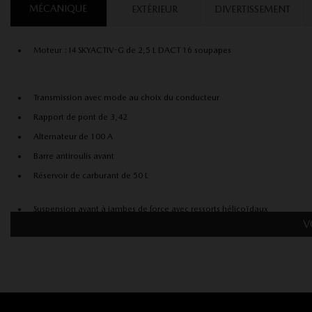
MÉCANIQUE
EXTÉRIEUR
DIVERTISSEMENT
Moteur : I4 SKYACTIV-G de 2,5 L DACT 16 soupapes
Transmission avec mode au choix du conducteur
Rapport de pont de 3,42
Alternateur de 100 A
Barre antiroulis avant
Réservoir de carburant de 50 L
Suspension avant à jambes de force avec ressorts hélicoïdaux
V
Freins à disque aux 4 roues, à disques ventilés avant avec antiblocage
aux 4 roues, assistance au freinage, aide au démarrage en côte et frein
de stationnement électrique