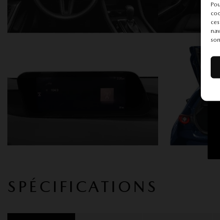
Pou
coo
ces
nav
son
SPÉCIFICATIONS