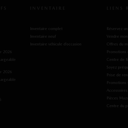
FS
INVENTAIRE
LIENS 
Inventaire complet
Réservez un 
Inventaire neuf
Vendre mon
Inventaire véhicule d’occasion
Offres du m
er 2026
Promotions 
hargeable
Centre de f
Soyez préqua
er 2026
Prise de re
hargeable
Promotions s
Accessoire
Pièces Maz
6
Centre du 