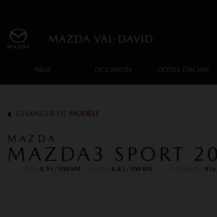
NEUF
OCCASION
OUTILS D’ACHAT
CHANGER DE
MODÈLE
MAZDA
MAZDA3 SPORT 2
VILLE:
8.9 L/100 KM
ROUTE:
6.8 L/100 KM
COMBINÉE:
8 L