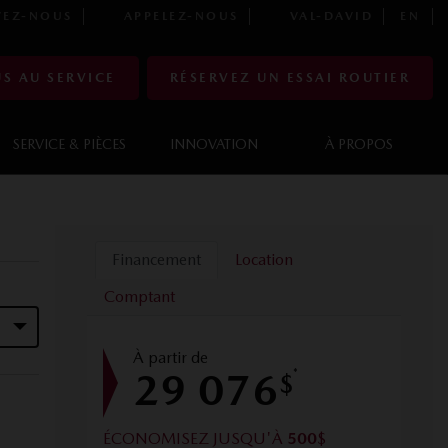
EZ-NOUS
APPELEZ-NOUS
VAL-DAVID
EN
S AU SERVICE
RÉSERVEZ UN ESSAI ROUTIER
SERVICE & PIÈCES
INNOVATION
À PROPOS
Financement
Location
Comptant
À partir de
29 076
*
$
ÉCONOMISEZ JUSQU'À
500
$