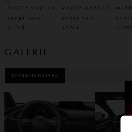
MAZDA MAZDA3
MAZDA MAZDA3
MAZD
SPORT 2026
SPORT 2026
SPORT
33 790
$
33 290
$
37 290
$
GALERIE
INTÉRIEUR:
GX TA BA