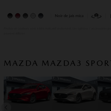
Noir de jais mica
Photos et couleurs sont à titre indicatif seulement. Les options / accessoires p
peuvent différer.
MAZDA MAZDA3 SPORT