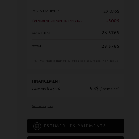
29 076
$
PRIX DU VÉHICULE
-500
$
ÉVÈNEMENT « REMISE EN ESPÈCES »
28 576
$
SOUS-TOTAL
28 576
$
TOTAL
TPS, TVQ, frais d'immatriculation et d'assurances non inclus.
FINANCEMENT
93
$
84 mois à 4.99%
/ semaine*
Mentions légales
ESTIMER LES PAIEMENTS