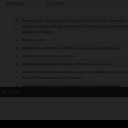
INTÉRIEUR
SÉCURITÉ
Transmission : automatique 6 vitesses SKYACTIV-Drive -comprend :
mode manuel de passage des vitesses et interrupteur pour choix d
mode de conduite
Traction avant
Batterie sans entretien de 60 Ah avec protection antidécharge
Amortisseurs à gaz sous pression
Direction à assistance électrique en fonction de la vitesse
Système d'échappement double en acier inoxydable avec embout 
tuyau d'échappement arrière chromé
Suspension arrière à barre de torsion avec ressorts hélicoïdaux
OIR PLUS