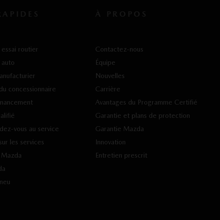
RAPIDES
À PROPOS
essai routier
Contactez-nous
 auto
Équipe
anufacturier
Nouvelles
du concessionnaire
Carrière
inancement
Avantages du Programme Certifié
lifié
Garantie et plans de protection
ndez-vous au service
Garantie Mazda
ur les services
Innovation
s Mazda
Entretien prescrit
da
pneu