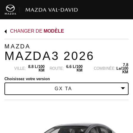
CHANGER DE
MODÈLE
MAZDA
MAZDA3 2026
7.8
8.8 L/100
6.6 L/100
VILLE:
ROUTE:
COMBINÉE:
Le/100
KM
KM
KM
Choisissez votre version
GX TA